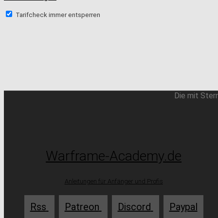
Tarifcheck immer entsperren
Die mit Ster
Warframe-Academy.de
Anleitungen für Anfänger und Profis
Rss
Patreon
Discord
Paypal