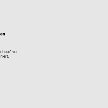
zen
chuss“ vor.
niert.