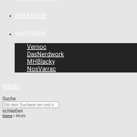
ANFÄNGER
YOUTUBER
Vernoc
DasNerdwork
MHBlacky
NosVarrac
MENÜ
Suche
schließen
Home
>
Mods